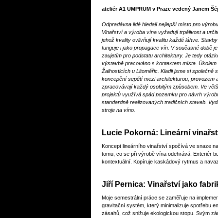
ateliér A1 UMPRUM v Praze vedený Janem Šép
Odpradávna lidé hledají nejlepší místo pro výrobu
Vinařství a výroba vína vyžadují trpělivost a ur
jehož kvality ovlivňují kvalitu každé láhve. Stavb
funguje i jako propagace vín. V současné době je
zaujetím pro podstatu architektury. Je tedy otázko
výstavbě pracováno s kontextem místa. Úkolem 
Žalhosticích u Litoměřic. Kladli jsme si společně
koncepční sepětí mezi architekturou, provozem 
zpracovávají každý osobitým způsobem. Ve většině
projektů využívá spád pozemku pro návrh výrobní
standardně realizovaných tradičních staveb. Vydá
stroje na víno.
Lucie Pokorná: Lineární vinařst
Koncept lineárního vinařství spočívá ve snaze n
tomu, co se při výrobě vína odehrává. Exteriér 
kontextuální. Kopíruje kaskádový rytmus a navaz
Jiří Pernica: Vinařství jako fabri
Moje semestrální práce se zaměřuje na implementa
gravitační systém, který minimalizuje spotřebu en
zásahů, což snižuje ekologickou stopu. Svým zám