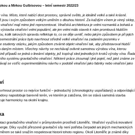
kou a Mirkou Gulbisovou – letní semestr 2022/23
 vína. Místo, které nabízí dost prostoru, správné světlo, je ideálně velké a také krásné.
čitě jsou i svým způsobem velkým uměním s dlouhou historií. Za každým vínem je vinný sklep,
y vinařství mají mimo jiné reprezentovat. Vinařská architektura je velmi rozmanitá a bohatá a
 výstavba vinařství velmi populární, ale jen velmi málo staveb k nám promlouvá hlubším
u, kolik takových opravdu reflektuje to, co se děje uvnitř, nebo jakým způsobem je při jejich
semestrální práce bylo navrhnout středně velké vinařství na zadaném pozemku v
 se studenty otázku, jakým způsobem ztvárnit objekt vinařství tak, aby představoval hlubší
a daným místem. Všechny návrhy se nechávají ovlivnit samotnou výrobou vína, kterou
 případů se jedná o lineární objekty, jež kopírují sled jednotlivých kroků výroby vína. Řad
ho systému gravitačního vinařství. Některé práce zkoumají i jiné pojetí, než jaké známe ze
vají se vstříc experimentálnímu návrhu v podobě vinařství jako fabriky nebo vinařství jako
ví
avrhnout prostor co nejvíce funkční – jednoduchý (chronologicky uspořádaný) a odpovídající
budovy napodobuje barevně terén, ve kterém je založena, tím se stává samotná stavba
uje harmonicky na okolní krajinu.
ka
ci gravitačního vinařství v průmyslovém prostředí Litoměřic. Vinařství využívá inovativní
ergie. Díky využití přirozené gravitační síly není potřeba čerpadel ani jiných mechanických
ěrem se také snažím respektovat historii tohoto regionu. Okolí Litoměřic je známé díky