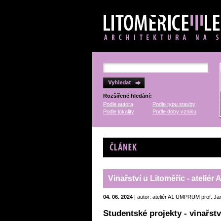
Rozšířené hledání:
Podle autora
Podle typu stavby
Podle lokality
Podle doby vzniku
Článek
Vinařství u Litoměřic - ateli
04. 06. 2024
| autor: ateliér A1 UMPRUM prof. J
Studentské projekty - vinařstv