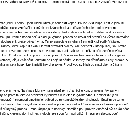
i k vytvoření stavby, jež je efektivní, ekonomická a plní svou funkci bez zbytečných ozdob.
áří jednu chodbu, jednu linku, která je součástí kopce. Pouze vystupující část je jakousi
adobýlu, které vyprávějí o tajných ohnivých chodbách (lávové chodby pod povrchem
í továrna Richard i tradiční vinné sklepy. Jednu dlouhou hmotu rozděluji na dvě části –
 krok po kroku z kopce dolů a sleduje výrobní proces od dovezení hroznů po vývoz hotovéh
 docházet k přečerpávání vína. Tento způsob je mnohem šetrnější k přírodě. V částech
 rampy, které kopírují svah. Ostatní provozní plochy, kde dochází k manipulaci, jsou rovné.
kt je situován pod zem, proto sem vedou otevírací světlíky pro přívod přirozeného světla a
jí tmu. Obytnou část od provozní dělí příjezd. Zde se nachází manipulační prostor a garáž
stnost, jež je v těsném kontaktu se zdejším děním. Z terasy lze přehlédnout celý proces. V
tnance a hosty, která má již jiný charakter. Pro přívod světla jsou mezi oběma částmi
ského průmyslu. Na vína z Moravy jsme náležitě hrdí a rádi je konzumujeme. Výrazným
erý se promítá také do architektury budov sloužících k výrobě vína. Od vinařství jsou
gustační místnosti umožňující výhled do romantické krajiny vinohradu. Snažím se tento
ázky. Dává vůbec smysl stavět na úrodné půdě vinohradu? Chováme se ke krajině správně?
eň důmyslný proces – musí šlapat jako hodinky. Nemůže pak provoz vinařství být spíše něc
i dům, kterému dominují technologie, ale svou formou i užitými materiály (beton, ocel)