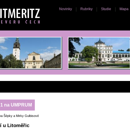
Novinky
Rubriky
Studie
Mapa
ér A1 na UMPRUM
ana Šépky a Mirky Gulbisové
í u Litoměřic