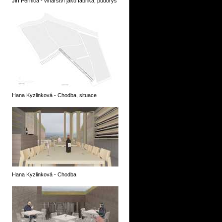
Jiří Pernica - vinařství jako fabrika, půdorys
Hana Kyzlinková - Chodba, situace
Hana Kyzlinková - Chodba