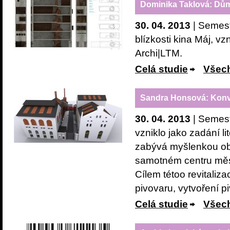
Dominika Taklová: Dům
30. 04. 2013
| Semest
blízkosti kina Máj, vz
Archi|LTM.
Celá studie
Všech
Sandra Honsová: Konve
30. 04. 2013
| Semest
vzniklo jako zadání l
zabývá myšlenkou ob
samotném centru měst
Cílem tétoo revitali
pivovaru, vytvoření p
Celá studie
Všech