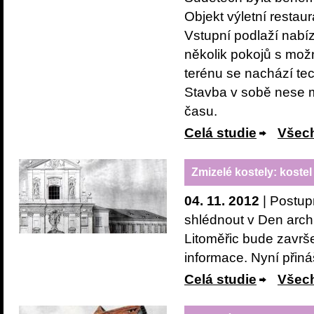
Objekt výletní restau
Vstupní podlaží nabí
několik pokojů s možn
terénu se nachází te
Stavba v sobě nese m
času.
Celá studie
Všech
Zmizelé kostely: kostel
04. 11. 2012
| Postup
shlédnout v Den archi
Litoměřic bude zavr
informace. Nyní přin
Celá studie
Všech