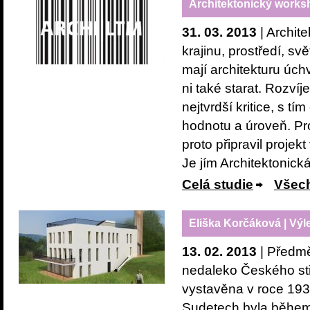
Architektonický works
31. 03. 2013
| Archit
krajinu, prostředí, svě
mají architekturu úch
ni také starat. Rozvíj
nejtvrdší kritice, s t
hodnotu a úroveň. Pro
proto připravil proje
Je jím Architektonick
Celá studie
Všech
Eliška Korčáková | Výl
13. 02. 2013
| Předmě
nedaleko Českého stř
vystavěna v roce 19
Sudetech byla během