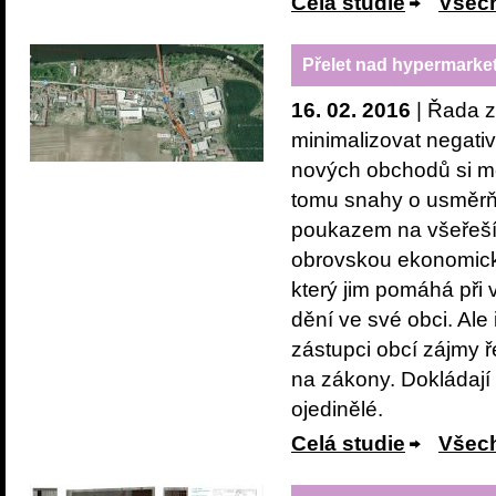
Celá studie
Všech
Přelet nad hypermark
16. 02. 2016
| Řada z
minimalizovat negati
nových obchodů si mě
tomu snahy o usměrňo
poukazem na všeřešíc
obrovskou ekonomicko
který jim pomáhá při
dění ve své obci. Ale
zástupci obcí zájmy 
na zákony. Dokládají 
ojedinělé.
Celá studie
Všech