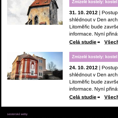
Zmizelé kostely: kostel s
31. 10. 2012
| Postup
shlédnout v Den archi
Litoměřic bude zavr
informace. Nyní přiná
Celá studie
Všech
Zmizelé kostely: kostel
24. 10. 2012
| Postup
shlédnout v Den archi
Litoměřic bude zavr
informace. Nyní přiná
Celá studie
Všech
sesterské weby