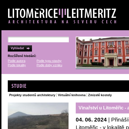
Rozšířené hledání:
Podle autora
Podle typu stavby
Podle lokality
Podle doby vzniku
Studie
Projekty studentů architektury
Virtuální knihovna
Zmizelé kostely
Vinařství u Litoměřic 
04. 06. 2024
| Přináš
Litoměřic - v lokali