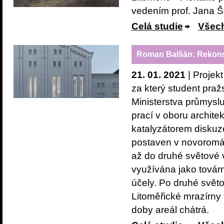
vedením prof. Jana Š
Celá studie
Všech
Roman Balšán: Rekon
21. 01. 2021
| Projek
za který student pr
Ministerstva průmysl
prací v oboru archite
katalyzátorem diskuz
postaven v novoromá
až do druhé světové v
využívána jako továr
účely. Po druhé svět
Litoměřické mrazírny 
doby areál chátrá.