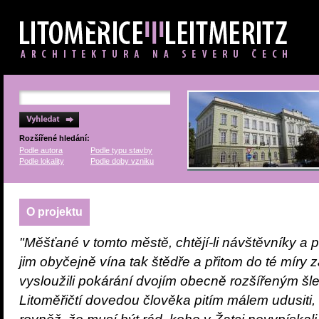
Rozšířené hledání:
Podle autora
Podle typu stavby
Podle lokality
Podle doby vzniku
O projektu
"Měšťané v tomto městě, chtějí-li návštěvníky a př
jim obyčejně vína tak štědře a přitom do té míry za
vysloužili pokárání dvojím obecně rozšířeným šle
Litoměřičtí dovedou člověka pitím málem udusiti, 