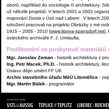
oborů, například do sociologie či architektury. Sd
už několik projektů: V letech 2001 a 2002 organiz
mapování života v Ústí nad Labem . V letech 20
sdružení pracovali na projektu Obrázky z mé ro
1915 – 2005 - 2010 (
www.lipova-spansdorf.net
),
ústeckého archiváře F. J. Umlaufta.
Poděkování za poskytnutí materiálů
Mgr. Jaroslav Zeman
- historik architektury z p
Ing. Petr Macek, Ph.D.
- historik architektury, li
Ústavu dějin umění FF UK
Archiv stavebního úřadu MěÚ Litoměřice
- zej
Mgr. Martin Bálek
- programátor
sesterské weby