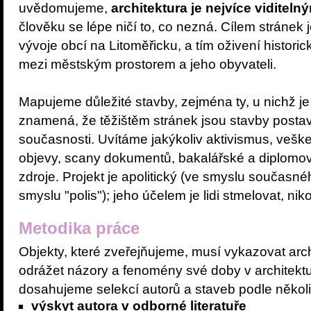
uvědomujeme,
architektura je nejvíce viditel
člověku se lépe ničí to, co nezná. Cílem stránek
vývoje obcí na Litoměřicku, a tím oživení histor
mezi městským prostorem a jeho obyvateli.
Mapujeme důležité stavby, zejména ty, u nichž j
znamená, že těžištěm stránek jsou stavby posta
současnosti. Uvítáme jakýkoliv aktivismus, veške
objevy, scany dokumentů, bakalářské a diplomo
zdroje. Projekt je apolitický (ve smyslu současného
smyslu "polis"); jeho účelem je lidi stmelovat, niko
Metodika práce
Objekty, které zveřejňujeme, musí vykazovat arch
odrážet názory a fenomény své doby v architekt
dosahujeme selekcí autorů a staveb podle několika
výskyt autora v odborné literatuře