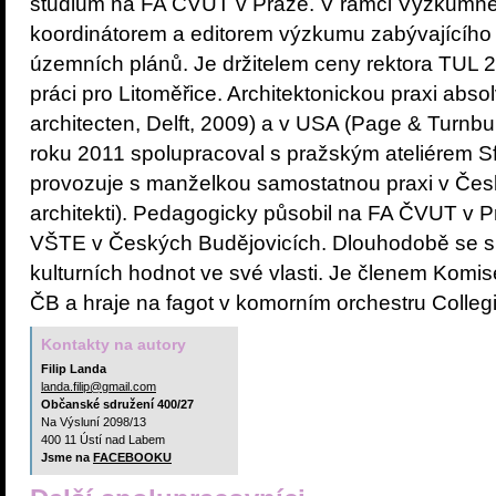
studium na FA ČVUT v Praze. V rámci Výzkumné
koordinátorem a editorem výzkumu zabývajícího
územních plánů. Je držitelem ceny rektora TUL
práci pro Litoměřice. Architektonickou praxi ab
architecten, Delft, 2009) a v USA (Page & Turnbu
roku 2011 spolupracoval s pražským ateliérem Sfé
provozuje s manželkou samostatnou praxi v Čes
architekti). Pedagogicky působil na FA ČVUT v P
VŠTE v Českých Budějovicích. Dlouhodobě se s
kulturních hodnot ve své vlasti. Je členem Komise
ČB a hraje na fagot v komorním orchestru Coll
Kontakty na autory
Filip Landa
landa.filip@gmail.com
Občanské sdružení 400/27
Na Výsluní 2098/13
400 11 Ústí nad Labem
Jsme na
FACEBOOKU