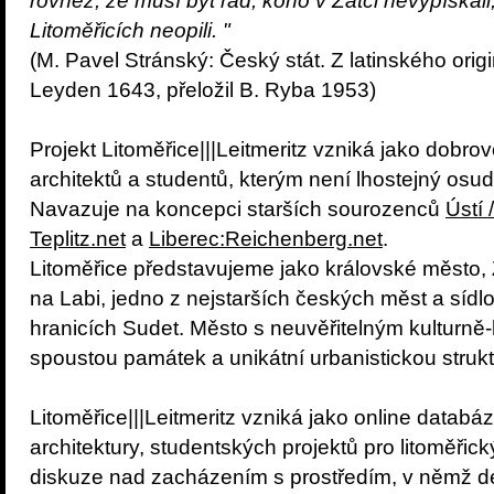
rovněž, že musí být rád, koho v Žatci nevypískali
Litoměřicích neopili. "
(M. Pavel Stránský: Český stát. Z latinského ori
Leyden 1643, přeložil B. Ryba 1953)
Projekt Litoměřice|||Leitmeritz vzniká jako dobrov
architektů a studentů, kterým není lhostejný osu
Navazuje na koncepci starších sourozenců
Ústí 
Teplitz.net
a
Liberec:Reichenberg.net
.
Litoměřice představujeme jako královské město,
na Labi, jedno z nejstarších českých měst a sídl
hranicích Sudet. Město s neuvěřitelným kulturně-
spoustou památek a unikátní urbanistickou struk
Litoměřice|||Leitmeritz vzniká jako online databáz
architektury, studentských projektů pro litoměřick
diskuze nad zacházením s prostředím, v němž den