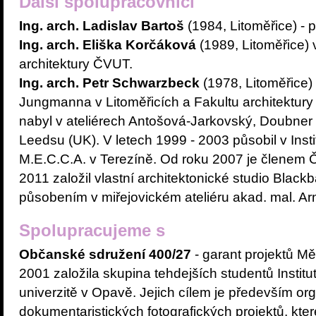
Další spolupracovníci
Ing. arch. Ladislav Bartoš
(1984, Litoměřice) -
Ing. arch. Eliška Korčáková
(1989, Litoměřice)
architektury ČVUT.
Ing. arch. Petr Schwarzbeck
(1978, Litoměřice
Jungmanna v Litoměřicích a Fakultu architektury
nabyl v ateliérech Antošová-Jarkovský, Doubner
Leedsu (UK). V letech 1999 - 2003 působil v Ins
M.E.C.C.A. v Terezíně. Od roku 2007 je členem Č
2011 založil vlastní architektonické studio Black
působením v miřejovickém ateliéru akad. mal. Ar
Spolupracujeme s
Občanské sdružení 400/27
- garant projektů Mě
2001 založila skupina tehdejších studentů Institut
univerzitě v Opavě. Jejich cílem je především o
dokumentaristických fotografických projektů, kter