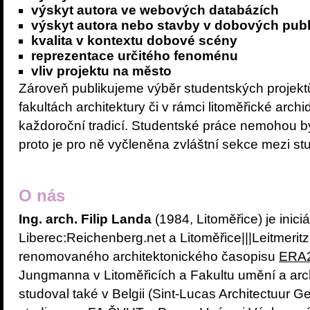
výskyt autora ve webových databázích
výskyt autora nebo stavby v dobových publ
kvalita v kontextu dobové scény
reprezentace určitého fenoménu
vliv projektu na město
Zároveň publikujeme výběr studentských projektů
fakultách architektury či v rámci litoměřické arch
každoroční tradicí. Studentské práce nemohou bý
proto je pro ně vyčleněna zvláštní sekce mezi st
O nás
Ing. arch. Filip Landa
(1984, Litoměřice) je inici
Liberec:Reichenberg.net a Litoměřice|||Leitmeritz
renomovaného architektonického časopisu
ERA
Jungmanna v Litoměřicích a Fakultu umění a archi
studoval také v Belgii (Sint-Lucas Architectuur 