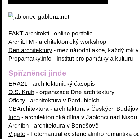
FAKT architekti
- online portfolio
ArchiLTM
- architektonický workshop
Den architektury
- mezinárodní akce, každý rok v
Propamatky.info
- Institut pro památky a kulturu
Spřízněnci jinde
ERA21
- architektonický časopis
O.S. Kruh
- organizace Dne architektury
Offcity
- architektura v Pardubicích
CBArchitektura
- architektura v Českých Budějov
Iuch
- architektonická dílna v Jablonci nad Nisou
Archibn
- architektura v Benešově
Vigato
- Fotomanuál existenciálního romantika o