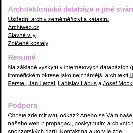
Architektonické databáze a jiné strá
Ústřední archiv zeměměřictví a katastru
Archiweb.cz
Slavné vily
Zničené kostely
Resumé
Na základě výskytů v internetových databázích (p
litoměřickém okrese jako nejznámější architekti
H
Ferstel
,
Jan Letzel
,
Ladislav Lábus
a
Josef Mock
Podpora
Chcete zde mít svůj odkaz? Anebo se Vám naše č
našeho webu: propagací, poskytnutím archivních m
sponzorských darů. Kontakt na autory je
zde