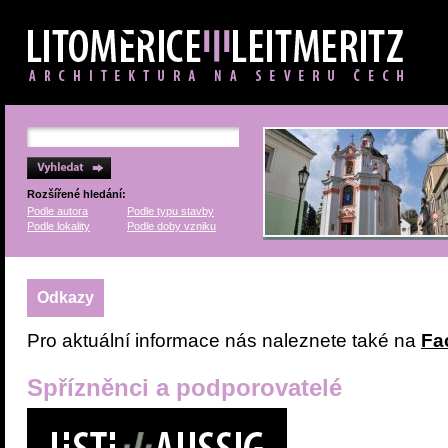
Rozšířené hledání:
Podle autora
Podle typu stavby
Podle lokality
Podle doby vzniku
Odkazy
Pro aktuální informace nás naleznete také na
Fa
Spřízněnci a podporovatelé