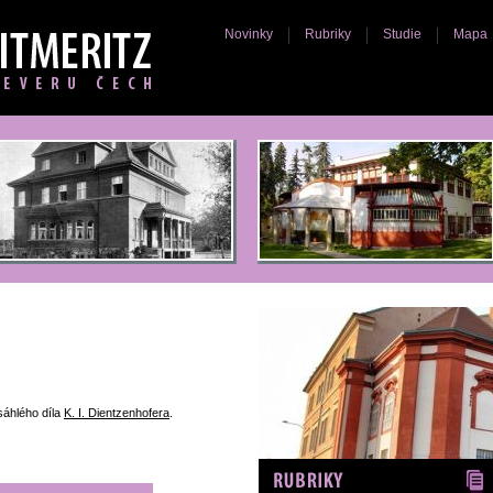
Novinky
Rubriky
Studie
Mapa
sáhlého díla
K. I. Dientzenhofera
.
Rubriky