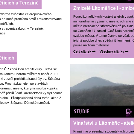
řicích a Terezíně
Zmizelé Litoměřice I - zmiz
 zdarma zúčastnit celorepublikového
Počet litoměřických kostelů a jejich vysok
3:00 se koná prohlídka nově zrekonstruované
mimořádnému významu města: od raně st
oměřicích.
město vrcholného středověku až po sídlo j
á ztracená zákoutí v Terezíně.
se Čechách 17. století. Celá řada barokní
vace.
ozdobu města. V tomto článku se však b
jejichž podobě dnes svědčí již jen menší č
pouze archivní materiály.
Celý článek
Všechny články
ěřicích
h ČR koná Den architektury. I letos se
zea Janem Peerem můžete v neděli 2. 10.
rzi završí prohlídka katedrály sv. Štěpána
bu. Procházka nejen po stavbách
noramatu města, kterými jsou biskupská
ěž přiblíží další architektonicky významné
okolí. Předpokládaná doba trvání akce 2
rálou sv. Štěpána, Dómské náměstí.
Studie
Vinařství u Litoměřic - at
Přinášíme prezentaci studentských projektů