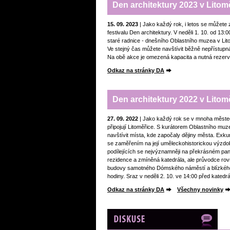
Den architektury 2023 v Litomě
15. 09. 2023
| Jako každý rok, i letos se můžete
festivalu Den architektury. V neděli 1. 10. od 1
staré radnice - dnešního Oblastního muzea v Lit
Ve stejný čas můžete navštívit běžně nepřístupn
Na obě akce je omezená kapacita a nutná rezer
Odkaz na stránky DA
Den architektury 2022 v Litom
27. 09. 2022
| Jako každý rok se v mnoha městec
připojují Litoměřice. S kurátorem Oblastního mu
navštívit místa, kde započaly dějiny města. Exku
se zaměřením na její uměleckohistorickou výzdo
podílejících se nejvýznamněji na překrásném pa
rezidence a zmíněná katedrála, ale průvodce rovn
budovy samotného Dómského náměstí a blízkého 
hodiny. Sraz v neděli 2. 10. ve 14:00 před kated
Odkaz na stránky DA
Všechny novinky
Diskuze