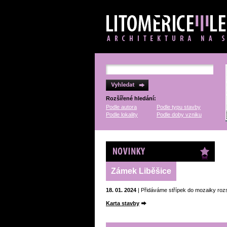
Rozšířené hledání:
Podle autora
Podle typu stavby
Podle lokality
Podle doby vzniku
Novinky
Zámek Liběšice
18. 01. 2024
| Přidáváme střípek do mozaiky roz
Karta stavby