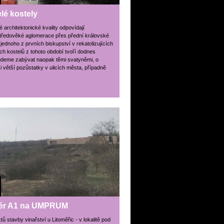
elé kostely
é architektonické kvality odpovídají
ředověké aglomerace přes přední královské
ednoho z prvních biskupství v rekatolizujících
ch kostelů z tohoto období tvoří dodnes
udeme zabývat naopak těmi svatyněmi, o
i větší pozůstatky v ulicích města, případně
eliér A1 na UMPRUM
 stavby vinařství u Litoměřic - v lokalitě pod