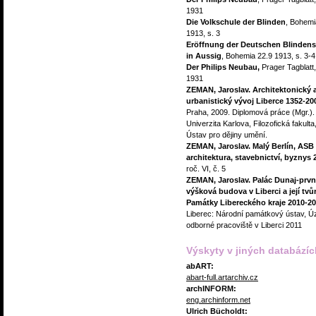
1931
Die Volkschule der Blinden
, Bohemi
1913, s. 3
Eröffnung der Deutschen Blinden
in Aussig
, Bohemia 22.9 1913, s. 3-4
Der Philips Neubau,
Prager Tagblatt,
1931
ZEMAN, Jaroslav. Architektonický 
urbanistický vývoj Liberce 1352-20
Praha, 2009. Diplomová práce (Mgr.).
Univerzita Karlova, Filozofická fakulta
Ústav pro dějiny umění.
ZEMAN, Jaroslav. Malý Berlín, ASB 
architektura, stavebnictví, byznys 
roč. VI, č. 5
ZEMAN, Jaroslav. Palác Dunaj-prvn
výšková budova v Liberci a její tvůr
Památky Libereckého kraje 2010-20
Liberec: Národní památkový ústav, 
odborné pracoviště v Liberci 2011
Výskyty v jiných databázíc
abART:
abart-full.artarchiv.cz
archINFORM:
eng.archinform.net
Ulrich Bücholdt: