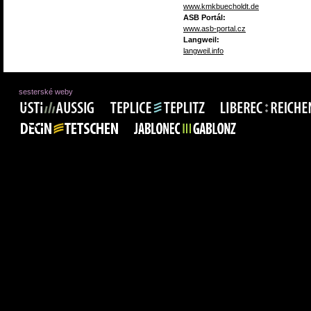
www.kmkbuecholdt.de
ASB Portál:
www.asb-portal.cz
Langweil:
langweil.info
sesterské weby