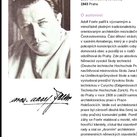
1943
Praha
O autorovi
Adolf Foehr patřil k významným a
mimořádně plodným tradicionalisticky
orientovaným architektům meziváleč
Československa. Část dětství strávil 
v saském Annabergu, který je v praž
policejních konskripcích uváděn coby
domovská obec a později se s rodiči
odstěhoval do Prahy. Zde po absolvo
Německé vysoké školy technické
(Deutsche technische Hochschule Pr
navštěvoval mistrovskou školu Jana 
na Uměleckoprůmyslové škole a nak
vystudoval prestižní Vysokou školu
technickou v Curychu (Eidgenössisc
Technische Hochschule Zürich). Po n
do Prahy v roce 1908 si založil samo
architektonickou praxi v Praze-
Holešovicích. Vedle své architektonic
praxe byl zároveň dlouhá léta činný t
coby pražský komunální politik. Pom
záhy se Foehr etabloval u movité, n
hovořící klientely, získal titul stavební
rady a stal se „dvorním“ architektem
prominentních německých stavebníků