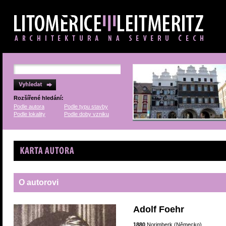
Rozšířené hledání:
Podle autora
Podle typu stavby
Podle lokality
Podle doby vzniku
Karta autora
O autorovi
Adolf Foehr
1880
Norimberk (Německo)