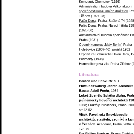
Komotau), Chomutov (1926)
Administrativní budova Velkonákupní
společnosti konzumních družstev
, Pr
Těšnov (1927-28)
Palác Dunaj
, Praha, Spálená 74 (1928
Palác Dunaj
, Praha, Národní třída 138
(1928-30)
Administrativní budova společnosti Phi
Praha (1931)
Obytný komplex „Malý Berlín“
Praha
Holešovice (1937-40), projekt 1932
Expozitura Böhmische Union Bank, D
Podmokly (1938)
Hummelbergova vila, Praha Zlíchov (
Literatura
Bauten und Entwürfe aus
Fünfundzwanzig Jahren Architekt
Baurat Adolf Foehr
, 1934
Lukeš Zdeněk; Splátka dluhu, Prah
její německy hovořící architekti 190
1938
; Fraktály Publishers, Praha, 200
str.42-52
Vlček, Pavel, ed.; Encyklopedie
architektů, stavitelů, zedníků a ka
v Čechách
; Academia, Praha, 2004; s
178-79
Der Philips Neubau
, Prager Tagblatt,