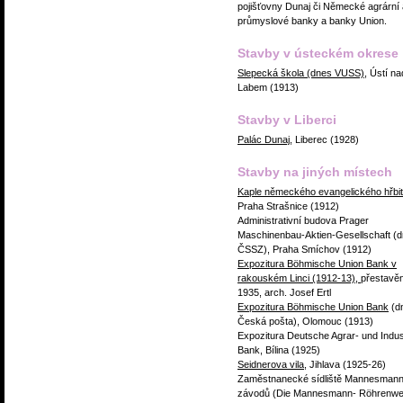
pojišťovny Dunaj či Německé agrární 
průmyslové banky a banky Union.
Stavby v ústeckém okrese
Slepecká škola (dnes VUSS)
, Ústí na
Labem (1913)
Stavby v Liberci
Palác Dunaj,
Liberec (1928)
Stavby na jiných místech
Kaple německého evangelického hřbi
Praha Strašnice (1912)
Administrativní budova Prager
Maschinenbau-Aktien-Gesellschaft (
ČSSZ), Praha Smíchov (1912)
Expozitura Böhmische Union Bank v
rakouském Linci (1912-13),
přestavě
1935, arch. Josef Ertl
Expozitura Böhmische Union Bank
(d
Česká pošta), Olomouc (1913)
Expozitura Deutsche Agrar- und Indus
Bank, Bílina (1925)
Seidnerova vila
, Jihlava (1925-26)
Zaměstnanecké sídliště Mannesman
závodů (Die Mannesmann- Röhrenwe