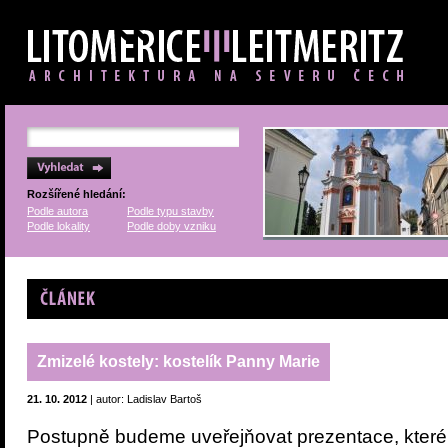
Rozšířené hledání:
Podle autora
Podle typu stavby
Podle lokality
Podle doby vzniku
Článek
Zmizelé kostely: kostelík Panny Marie
21. 10. 2012
| autor: Ladislav Bartoš
Postupně budeme uveřejňovat prezentace, které 