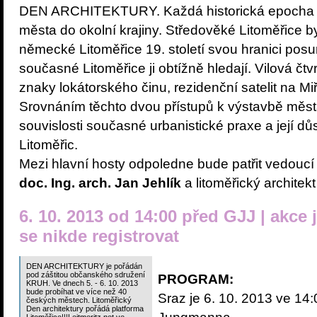
DEN ARCHITEKTURY. Každá historická epocha m
města do okolní krajiny. Středověké Litoměřice 
německé Litoměřice 19. století svou hranici posu
současné Litoměřice ji obtížně hledají. Vilová č
znaky lokátorského činu, rezidenční satelit na Miře
Srovnáním těchto dvou přístupů k výstavbě měs
souvislosti současné urbanistické praxe a její dů
Litoměřic.
Mezi hlavní hosty odpoledne bude patřit vedou
doc. Ing. arch. Jan Jehlík
a litoměřický architek
6. 10. 2013 od 14:00 před GJJ | akce
se nikde registrovat
DEN ARCHITEKTURY je pořádán
pod záštitou občanského sdružení
PROGRAM:
KRUH. Ve dnech 5. - 6. 10. 2013
bude probíhat ve více než 40
Sraz je 6. 10. 2013 ve 1
českých městech. Litoměřický
Den architektury pořádá platforma