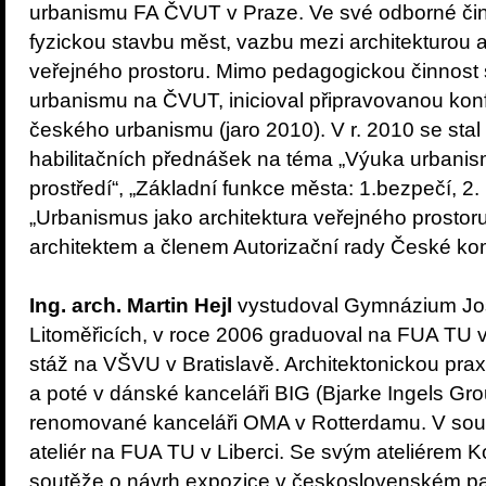
urbanismu FA ČVUT v Praze. Ve své odborné čin
fyzickou stavbu měst, vazbu mezi architekturou
veřejného prostoru. Mimo pedagogickou činnost
urbanismu na ČVUT, inicioval připravovanou konf
českého urbanismu (jaro 2010). V r. 2010 se sta
habilitačních přednášek na téma „Výuka urbanism
prostředí“, „Základní funkce města: 1.bezpečí, 2
„Urbanismus jako architektura veřejného prostor
architektem a členem Autorizační rady České ko
Ing. arch. Martin Hejl
vystudoval Gymnázium Jo
Litoměřicích, v roce 2006 graduoval na FUA TU v 
stáž na VŠVU v Bratislavě. Architektonickou praxi 
a poté v dánské kanceláři BIG (Bjarke Ingels Gro
renomované kanceláři OMA v Rotterdamu. V sou
ateliér na FUA TU v Liberci. Se svým ateliérem K
soutěže o návrh expozice v československém pav