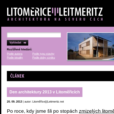
Rozšířené hledání:
Podle autora
Podle typu stavby
Podle lokality
Podle doby vzniku
Článek
Den architektury 2013 v Litoměřicích
20. 09. 2013
| autor: Litoměřice|||Leitmeritz.net
Po roce, kdy jsme šli po stopách
zmizelých litom