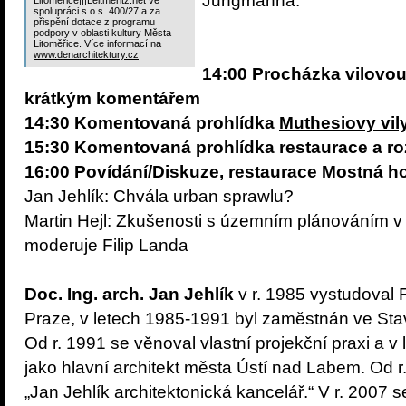
Jungmanna.
Litoměřice|||Leitmeritz.net ve
spolupráci s o.s. 400/27 a za
přispění dotace z programu
podpory v oblasti kultury Města
Litoměřice. Více informací na
www.denarchitektury.cz
14:00 Procházka vilovou
krátkým komentářem
14:30 Komentovaná prohlídka
Muthesiovy vil
15:30 Komentovaná prohlídka restaurace a r
16:00 Povídání/Diskuze, restaurace Mostná h
Jan Jehlík: Chvála urban sprawlu?
Martin Hejl: Zkušenosti s územním plánováním 
moderuje Filip Landa
Doc. Ing. arch. Jan Jehlík
v r. 1985 vystudoval 
Praze, v letech 1985-1991 byl zaměstnán ve Sta
Od r. 1991 se věnoval vlastní projekční praxi a v
jako hlavní architekt města Ústí nad Labem. Od r
„Jan Jehlík architektonická kancelář.“ V r. 2007 