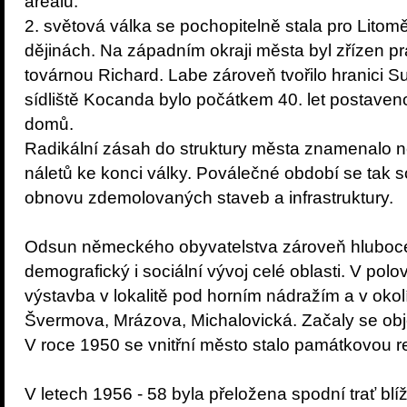
areálu.
2. světová válka se pochopitelně stala pro Litomě
dějinách. Na západním okraji města byl zřízen p
továrnou Richard. Labe zároveň tvořilo hranici S
sídliště Kocanda bylo počátkem 40. let postaveno
domů.
Radikální zásah do struktury města znamenalo n
náletů ke konci války. Poválečné období se tak 
obnovu zdemolovaných staveb a infrastruktury.
Odsun německého obyvatelstva zároveň hluboc
demografický i sociální vývoj celé oblasti. V polo
výstavba v lokalitě pod horním nádražím a v okol
Švermova, Mrázova, Michalovická. Začaly se obj
V roce 1950 se vnitřní město stalo památkovou r
V letech 1956 - 58 byla přeložena spodní trať bl