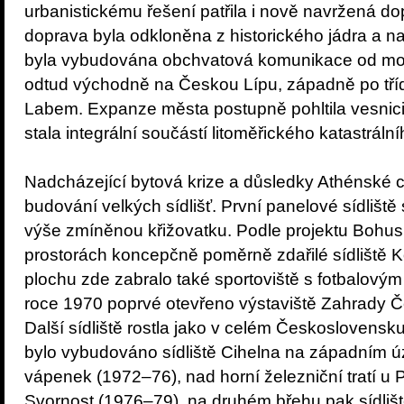
urbanistickému řešení patřila i nově navržená d
doprava byla odkloněna z historického jádra a n
byla vybudována obchvatová komunikace od mos
odtud východně na Českou Lípu, západně po tří
Labem. Expanze města postupně pohltila vesnici 
stala integrální součástí litoměřického katastráln
Nadcházející bytová krize a důsledky Athénské
budování velkých sídlišť. První panelové sídliště
výše zmíněnou křižovatku. Podle projektu Bohusla
prostorách koncepčně poměrně zdařilé sídliště 
plochu zde zabralo také sportoviště s fotbalový
roce 1970 poprvé otevřeno výstaviště Zahrady Č
Další sídliště rostla jako v celém Československ
bylo vybudováno sídliště Cihelna na západním ú
vápenek (1972–76), nad horní železniční tratí u 
Svornost (1976–79), na druhém břehu pak sídli