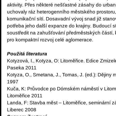
aktivity. Přes některé nešťastné zásahy do urbani
uchovaly ráz heterogenního městského prostoru,
komunikační sítí. Dosavadní vývoj snad již stan
potřeba jeho další expanze do krajiny. Budoucí s
soustředit na zahušťování předměstských částí, 
pro kompaktní rozvoj celé aglomerace.
Použitá literatura
Kotyzová, I., Kotyza, O: Litoměřice. Edice Zmize
Paseka 2011
Kotyza, O., Smetana, J., Tomas, J. (ed.): Dějiny 
1997
Kuča, K: Průvodce po Dómském náměstí v Litoměři
Litoměřice 2011
Landa, F: Stavba měst – Litoměřice, seminární 
Liberec 2008