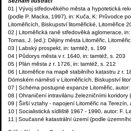
Seznam ilustrací
01 | Vývoj středověkého města a hypotetická rek
(podle P. Macka, 1997), in: Kuča, K: Průvodce 
Litoměřicích, Biskupství litoměřické, Litoměřice 2
02 | Litoměřická raně středověká aglomerace, in:
Tomas, J. (ed.): Dějiny města Litoměřic, Litoměři
03 | Labský prospekt, in: tamtéž, s. 199
04 | Půdorys města v r. 1640, in: tamtéž, s. 203
05 | Plán města z r. 1726, in: tamtéž, s. 212
06 | Litoměřice na mapě stabilního katastru z r. 
Dómském náměstí v Litoměřicích, Biskupství litom
07 | Schéma postupné expanze Litoměřic, autor:
08 | Ohraničení intravilánu železničními koridory
09 | Širší vztahy - napojení Litoměřic na Terezín,
10 | Socialistická sídliště 1967 - 1990, autor: F. 
11 | Současné katastrální území (podle územníh