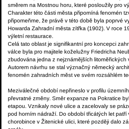
směrem na Mostnou horu, které posloužily pro výs
Charakter této části města připomíná fenomén tz
připomeňme, že právě v této době byla poprvé 
Howarda Zahradní města zítřka (1902). V roce 1
výletní restaurace.
Celá tato oblast je signifikantní pro koncepci za
válce byla pro majitele koželužny Friedricha Neu
zbudována jedna z nejznámějších litoměřických v
Autorem návrhu se stal význačný německý archi
fenomén zahradních měst ve svém rozsáhlém teor
Meziválečné období nepřineslo v profilu územní
převratné změny. Směr expanze na Pokratice byl
etapou. Vznikaly nové ulice a zacelovaly se prá
pod horním nádraží. Do období třicátých let patř
chorobince v Žitenické ulici, které později dalo 