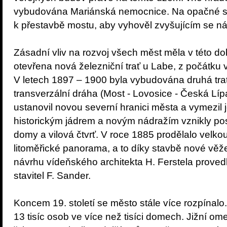
vybudována Mariánská nemocnice. Na opačné st
k přestavbě mostu, aby vyhověl zvyšujícím se n
Zásadní vliv na rozvoj všech měst měla v této do
otevřena nová železniční trať u Labe, z počátk
V letech 1897 – 1900 byla vybudována druhá tra
transverzální dráha (Most - Lovosice - Česká Lípa
ustanovil novou severní hranici města a vymezil j
historickým jádrem a novým nádražím vznikly pos
domy a vilová čtvrť. V roce 1885 prodělalo velkou
litoměřické panorama, a to díky stavbě nové věže
návrhu vídeňského architekta H. Ferstela prove
stavitel F. Sander.
Koncem 19. století se město stále více rozpínalo.
13 tisíc osob ve více než tisíci domech. Jižní o