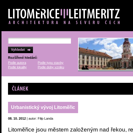
Rozšířené hledání:
Podle autora
Podle typu stavby
Podle lokality
Podle doby vzniku
Článek
Urbanistický vývoj Litoměřic
08. 10. 2012
| autor: Filip Landa
Litoměřice jsou městem založeným nad řekou, re