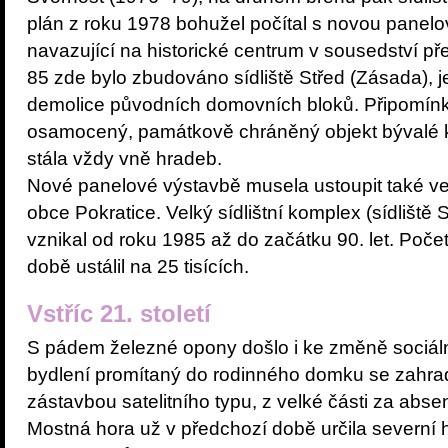
plán z roku 1978 bohužel počítal s novou panel
navazující na historické centrum v sousedství p
85 zde bylo zbudováno sídliště Střed (Zásada), 
demolice původních domovních bloků. Připomínk
osamocený, památkově chráněný objekt bývalé ka
stála vždy vně hradeb.
Nové panelové výstavbě musela ustoupit také v
obce Pokratice. Velký sídlištní komplex (sídlišt
vznikal od roku 1985 až do začátku 90. let. Počet
době ustálil na 25 tisících.
Vstříc 21. století
S pádem železné opony došlo i ke změně sociáln
bydlení promítaný do rodinného domku se zahrado
zástavbou satelitního typu, z velké části za ab
Mostná hora už v předchozí době určila severní hr