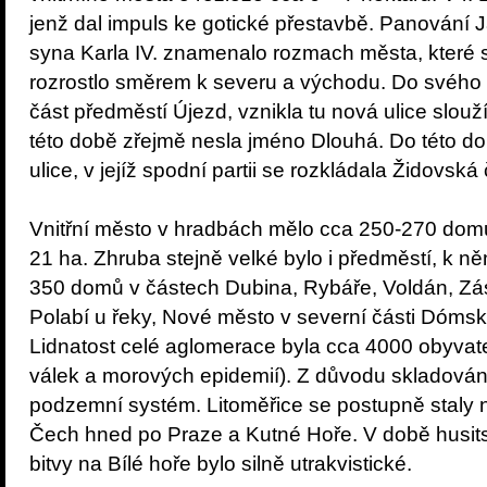
jenž dal impuls ke gotické přestavbě. Panování
syna Karla IV. znamenalo rozmach města, které se
rozrostlo směrem k severu a východu. Do svého 
část předměstí Újezd, vznikla tu nová ulice sloužíc
této době zřejmě nesla jméno Dlouhá. Do této do
ulice, v jejíž spodní partii se rozkládala Židovská 
Vnitřní město v hradbách mělo cca 250-270 dom
21 ha. Zhruba stejně velké bylo i předměstí, k n
350 domů v částech Dubina, Rybáře, Voldán, Zás
Polabí u řeky, Nové město v severní části Dómsk
Lidnatost celé aglomerace byla cca 4000 obyvate
válek a morových epidemií). Z důvodu skladován
podzemní systém. Litoměřice se postupně staly
Čech hned po Praze a Kutné Hoře. V době husits
bitvy na Bílé hoře bylo silně utrakvistické.