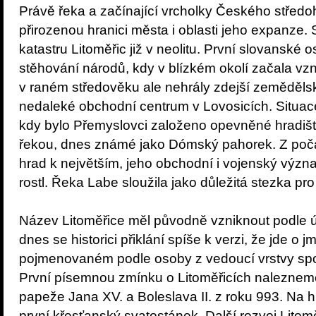
Právě řeka a začínající vrcholky Českého středoh
přirozenou hranici města i oblasti jeho expanze
katastru Litoměřic již v neolitu. První slovanské 
stěhování národů, kdy v blízkém okolí začala vzni
v raném středověku ale nehrály zdejší zemědělské
nedaleké obchodní centrum v Lovosicích. Situac
kdy bylo Přemyslovci založeno opevněné hradišt
řekou, dnes známé jako Dómský pahorek. Z počát
hrad k největším, jeho obchodní i vojenský význ
rostl. Řeka Labe sloužila jako důležitá stezka pro
Název Litoměřice měl původně vzniknout podle 
dnes se historici přiklání spíše k verzi, že jde o 
pojmenovaném podle osoby z vedoucí vrstvy spo
První písemnou zmínku o Litoměřicích nalezneme
papeže Jana XV. a Boleslava II. z roku 993. Na hr
první křesťanský svatostánek. Další rozvoj Litom