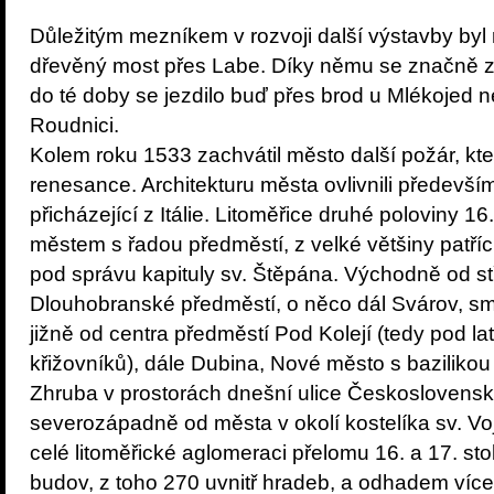
Důležitým mezníkem v rozvoji další výstavby byl
dřevěný most přes Labe. Díky němu se značně zk
do té doby se jezdilo buď přes brod u Mlékojed
Roudnici.
Kolem roku 1533 zachvátil město další požár, k
renesance. Architekturu města ovlivnili především
přicházející z Itálie. Litoměřice druhé poloviny 16.
městem s řadou předměstí, z velké většiny patříc
pod správu kapituly sv. Štěpána. Východně od st
Dlouhobranské předměstí, o něco dál Svárov, s
jižně od centra předměstí Pod Kolejí (tedy pod la
křižovníků), dále Dubina, Nové město s baziliko
Zhruba v prostorách dnešní ulice Českoslovens
severozápadně od města v okolí kostelíka sv. V
celé litoměřické aglomeraci přelomu 16. a 17. sto
budov, z toho 270 uvnitř hradeb, a odhadem více 