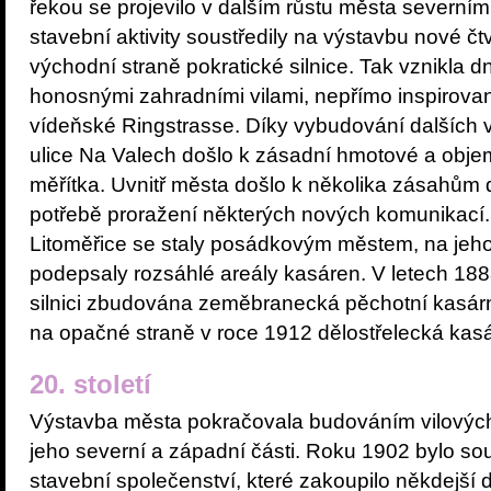
řekou se projevilo v dalším růstu města severní
stavební aktivity soustředily na výstavbu nové čtv
východní straně pokratické silnice. Tak vznikla 
honosnými zahradními vilami, nepřímo inspirova
vídeňské Ringstrasse. Díky vybudování dalších 
ulice Na Valech došlo k zásadní hmotové a ob
měřítka. Uvnitř města došlo k několika zásahům d
potřebě proražení některých nových komunikací.
Litoměřice se staly posádkovým městem, na je
podepsaly rozsáhlé areály kasáren. V letech 188
silnici zbudována zeměbranecká pěchotní kasárn
na opačné straně v roce 1912 dělostřelecká ka
20. století
Výstavba města pokračovala budováním vilových
jeho severní a západní části. Roku 1902 bylo s
stavební společenství, které zakoupilo někdejší