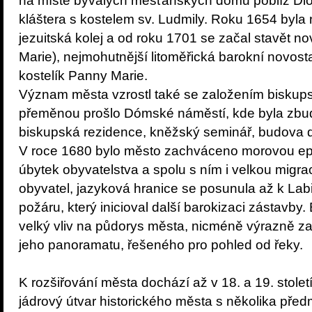
na místě bývalých měšťanských domů poblíž Dl
kláštera s kostelem sv. Ludmily. Roku 1654 byla
jezuitská kolej a od roku 1701 se začal stavět n
Marie), nejmohutnější litoměřická barokní novost
kostelík Panny Marie.
Význam města vzrostl také se založením biskups
přeměnou prošlo Dómské náměstí, kde byla zbu
biskupská rezidence, kněžský seminář, budova 
V roce 1680 bylo město zachváceno morovou epid
úbytek obyvatelstva a spolu s ním i velkou migr
obyvatel, jazyková hranice se posunula až k Lab
požáru, který inicioval další barokizaci zástavby.
velký vliv na půdorys města, nicméně výrazně 
jeho panoramatu, řešeného pro pohled od řeky.
K rozšiřování města dochází až v 18. a 19. stolet
jádrový útvar historického města s několika před