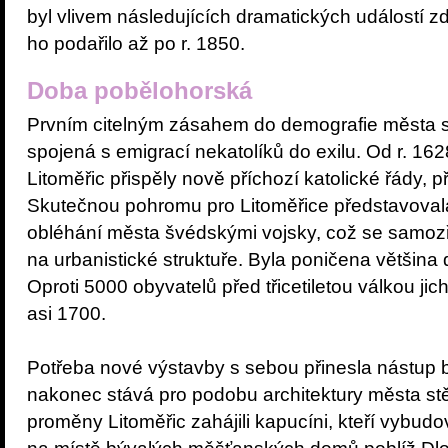
byl vlivem následujících dramatických událostí 
ho podařilo až po r. 1850.
Doba pobělohorská
Prvním citelným zásahem do demografie města se
spojená s emigrací nekatolíků do exilu. Od r. 162
Litoměřic přispěly nově příchozí katolické řády, p
Skutečnou pohromu pro Litoměřice představovala 
obléhání města švédskými vojsky, což se samoz
na urbanistické struktuře. Byla poničena většina 
Oproti 5000 obyvatelů před třicetiletou válkou ji
asi 1700.
Potřeba nové výstavby s sebou přinesla nástup 
nakonec stává pro podobu architektury města st
proměny Litoměřic zahájili kapucíni, kteří vybudova