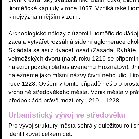
litoměřické kapituly v roce 1057. Vzniká také litomě
k nejvýznamnějším v zemi.
Archeologické nálezy z území Litoměřic dokládají
začala vytvářet rozsáhlá sídelní aglomerace oko
Skládala se asi z dvaceti osad (Zásada, Rybáře,
velmožských dvorů (např. roku 1219 se připomíná
náležící později blahoslavenému Hroznatovi). J
nalezneme jako místní názvy čtvrtí nebo ulic. Li
roce 1228. Ovšem v tomto případě nešlo o prosto
vrcholně středověkého města. Vznik města v prá
předpokládá právě mezi lety 1219 – 1228.
Urbanistický vývoj ve středověku
Pro vývoj struktury města sehrály důležitou roli 
identifikovat celkem pět: