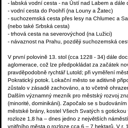
- labská vodní cesta - na Ústí nad Labem a dále
- vodní cesta do Poohří (na Louny a Žatec)
- suchozemská cesta přes lesy na Chlumec a Sa
(nebo také Srbská cesta)
- trhová cesta na severovýchod (na Lužici)
- návaznost na Prahu, později suchozemská ces
V první polovině 13. stol (cca 1228 - 34) dále d
aglomerace, což lze předpokládat za začátek no
pravděpodobně rychtář Lutold; při vyměření města
Pokratický potok. Lokační město se aditivně připoji
zůstalo v zásadě zachováno, a to včetně ohrazen
Dalším významný mezník pro městský rozvoj zn
(minorité, dominikáni). Započalo se s budováním n
městské brány, kostel Všech Svatých s gotickou vě
rozloze 1,8 ha – dnes jedno z největších náměstí
vnitřního města o rozloze cca 6 – 7 hektarů. V r.