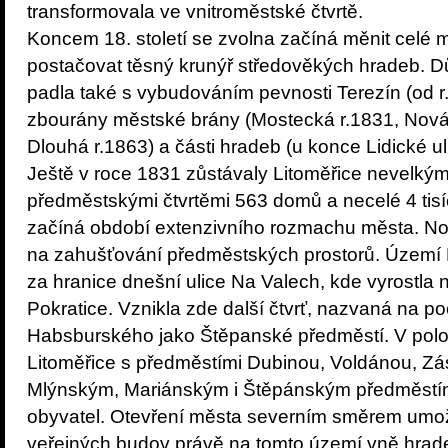
transformovala ve vnitroměstské čtvrtě.
Koncem 18. století se zvolna začíná měnit celé m
postačovat těsný krunýř středověkých hradeb. D
padla také s vybudováním pevnosti Terezín (od r
zbourány městské brány (Mostecká r.1831, Nová 
Dlouhá r.1863) a části hradeb (u konce Lidické ul
Ještě v roce 1831 zůstávaly Litoměřice nevelkým
předměstskými čtvrtěmi 563 domů a necelé 4 tisí
začíná období extenzivního rozmachu města. No
na zahušťování předměstských prostorů. Území L
za hranice dnešní ulice Na Valech, kde vyrostla 
Pokratice. Vznikla zde další čtvrť, nazvaná na 
Habsburského jako Štěpanské předměstí. V polovi
Litoměřice s předměstími Dubinou, Voldánou, Z
Mlýnským, Mariánským i Štěpánským předměstím 
obyvatel. Otevření města severním směrem umo
veřejných budov právě na tomto území vně hradeb.