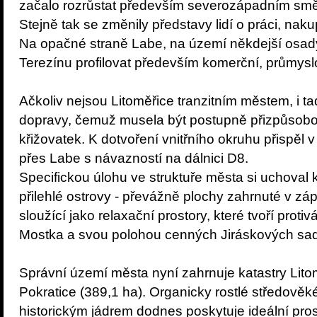
začalo rozrůstat především severozápadním smě
Stejně tak se změnily představy lidí o práci, nak
Na opačné straně Labe, na území někdejší osady
Terezínu profilovat především komerční, průmyslo
Ačkoliv nejsou Litoměřice tranzitním městem, i ta
dopravy, čemuž musela být postupně přizpůsobo
křižovatek. K dotvoření vnitřního okruhu přispěl
přes Labe s návazností na dálnici D8.
Specifickou úlohu ve struktuře města si uchoval 
přilehlé ostrovy - převážně plochy zahrnuté v z
sloužící jako relaxační prostory, které tvoří pro
Mostka a svou polohou cenných Jiráskových sa
Správní území města nyní zahrnuje katastry Lito
Pokratice (389,1 ha). Organicky rostlé středověk
historickým jádrem dodnes poskytuje ideální pros