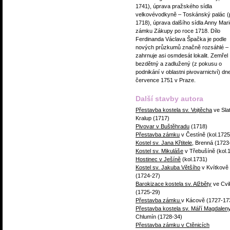
1741), úprava pražského sídla
velkovévodkyně – Toskánský palác (p
1718), úprava dalšího sídla Anny Mari
zámku Zákupy po roce 1718. Dílo
Ferdinanda Václava Špačka je podle
nových průzkumů značně rozsáhlé –
zahrnuje asi osmdesát lokalit. Zemřel
bezdětný a zadlužený (z pokusu o
podnikání v oblastni pivovarnictví) dne
července 1751 v Praze.
Další stavby autora
Přestavba kostela sv. Vojtěcha
ve Slat
Kralup (1717)
Pivovar v Buštěhradu
(1718)
Přestavba zámku
v Čestíně (kol.1725
Kostel sv. Jana Křtitele
, Brenná (1723
Kostel sv. Mikuláše
v Třebušíně (kol.
Hostinec v Ješíně
(kol.1731)
Kostel sv. Jakuba Většího
v Kvítkově
(1724-27)
Barokizace kostela sv. Alžběty
ve Cvi
(1725-29)
Přestavba zámku
v Kácově (1727-17
Přestavba kostela sv. Máří Magdalen
Chlumín (1728-34)
Přestavba zámku v Ctěnicích