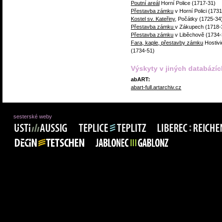
Poutní areál
Horní Police (1717-31)
Přestavba zámku
v Horní Polici (173
Kostel sv. Kateřiny
, Počátky (1725-34
Přestavba zámku
v Zákupech (1718-
Přestavba zámku
v Liběchově (1734-
Fara, kaple, přestavby zámku
Hostiv
(1734-51)
Výskyty v jiných databázíc
abART:
abart-full.artarchiv.cz
sesterské weby