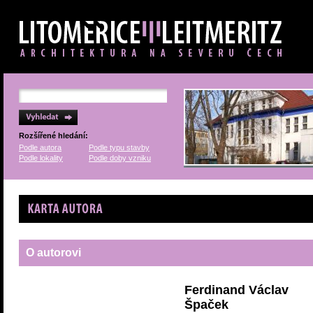
Rozšířené hledání:
Podle autora
Podle typu stavby
Podle lokality
Podle doby vzniku
Karta autora
O autorovi
Ferdinand Václav
Špaček