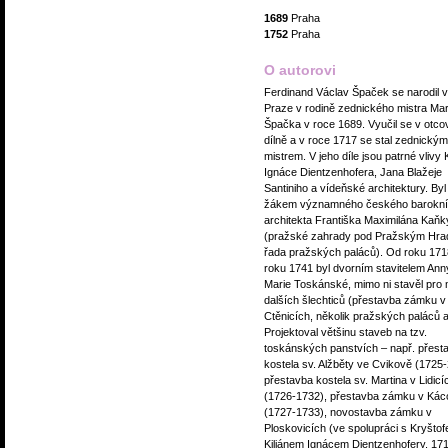
1689
Praha
1752
Praha
O autorovi
Ferdinand Václav Špaček se narodil v
Praze v rodině zednického mistra Mar
Špačka v roce 1689. Vyučil se v otco
dílně a v roce 1717 se stal zednickým
mistrem. V jeho díle jsou patrné vlivy K
Ignáce Dientzenhofera, Jana Blažeje
Santiniho a vídeňské architektury. Byl
žákem významného českého barokn
architekta Františka Maximilána Kaňk
(pražské zahrady pod Pražským Hra
řada pražských paláců). Od roku 171
roku 1741 byl dvorním stavitelem Ann
Marie Toskánské, mimo ni stavěl pro
dalších šlechticů (přestavba zámku v
Ctěnicích, několik pražských paláců a
Projektoval většinu staveb na tzv.
toskánských panstvích – např. přest
kostela sv. Alžběty ve Cvikově (1725-
přestavba kostela sv. Martina v Lidicí
(1726-1732), přestavba zámku v Kác
(1727-1733), novostavba zámku v
Ploskovicích (ve spolupráci s Kryšto
Kiliánem Ignácem Dientzenhofery, 17