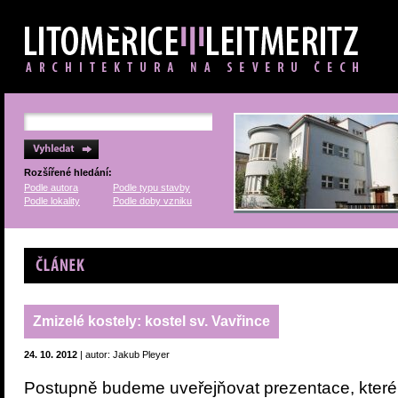
Rozšířené hledání:
Podle autora
Podle typu stavby
Podle lokality
Podle doby vzniku
Článek
Zmizelé kostely: kostel sv. Vavřince
24. 10. 2012
| autor: Jakub Pleyer
Postupně budeme uveřejňovat prezentace, které 