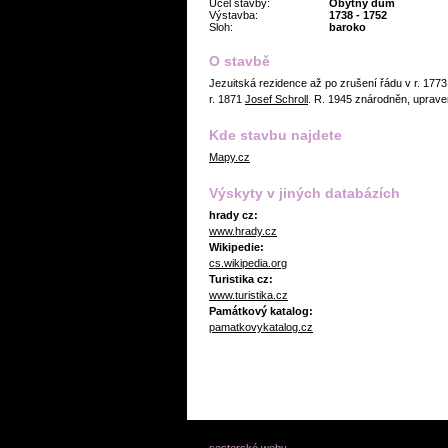
Účel stavby:
Obytný dům
Výstavba:
1738 - 1752
Sloh:
baroko
O stavbě
Jezuitská rezidence až po zrušení řádu v r. 1773
r. 1871
Josef Schroll
. R. 1945 znárodněn, uprav
Kde stavbu najdete
Mapy.cz
Výskyty v jiných databázích
hrady cz:
www.hrady.cz
Wikipedie:
cs.wikipedia.org
Turistika cz:
www.turistika.cz
Památkový katalog:
pamatkovykatalog.cz