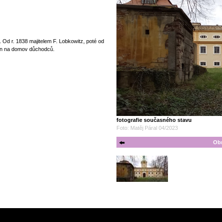
. Od r. 1838 majitelem F. Lobkowitz, poté od
en na domov důchodců.
fotografie současného stavu
Foto: Matěj Páral 04/2023
Obr