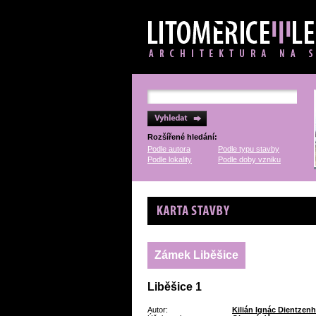
Rozšířené hledání:
Podle autora
Podle typu stavby
Podle lokality
Podle doby vzniku
Karta stavby
Zámek Liběšice
Liběšice 1
Autor:
Kilián Ignác Dientzenh