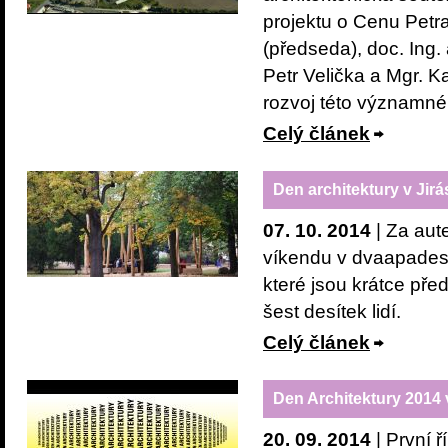
projektu o Cenu Petra
(předseda), doc. Ing.
Petr Velička a Mgr. K
rozvoj této významné 
Celý článek
Den architektury v Ji
07. 10. 2014
| Za aute
víkendu v dvaapadesá
které jsou krátce př
šest desítek lidí.
Celý článek
Den Architektury 2014 
20. 09. 2014
| První ř