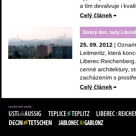
a tím devalvuje i kvali
Celý článek
Dobrý den, tady Litomě
25. 09. 2012
| Oznamu
Leitmeritz, která konc
Liberec:Reichenberg. 
cenné architektury, s
zacházením s prostř
Celý článek
sesterské weby