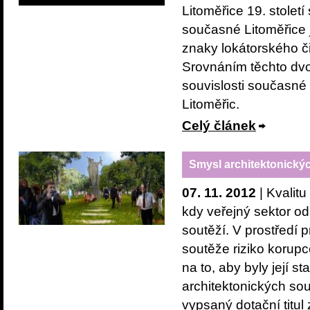
Litoměřice 19. století
současné Litoměřice j
znaky lokátorského čin
Srovnáním těchto dv
souvislosti současné 
Litoměřic.
Celý článek
Smysl architektonickýc
07. 11. 2012
| Kvalit
kdy veřejný sektor od
soutěží. V prostředí 
soutěže riziko korup
na to, aby byly její 
architektonických so
vypsaný dotační titul