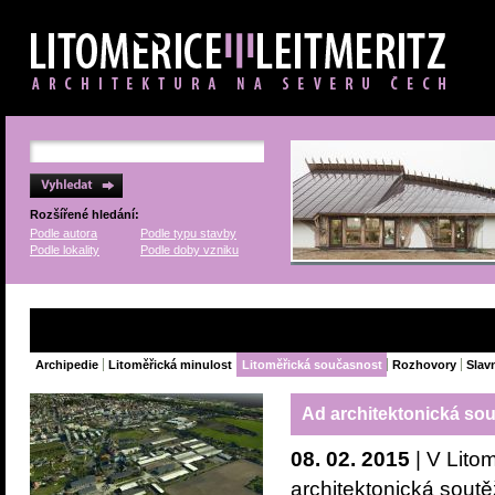
Rozšířené hledání:
Podle autora
Podle typu stavby
Podle lokality
Podle doby vzniku
Archipedie
Litoměřická minulost
Litoměřická současnost
Rozhovory
Slavn
Ad architektonická so
08. 02. 2015
| V Lito
architektonická sout