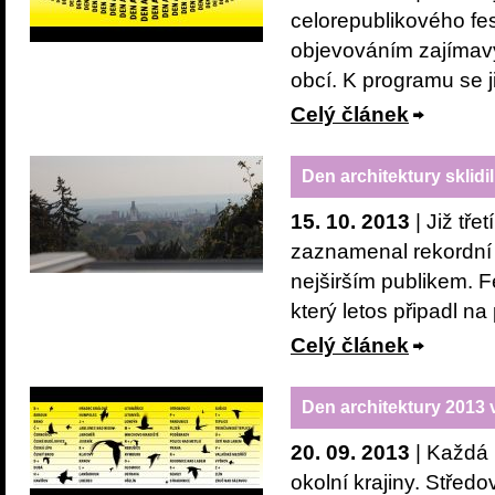
celorepublikového fes
objevováním zajímavý
obcí. K programu se již
Celý článek
Den architektury sklidi
15. 10. 2013
| Již tře
zaznamenal rekordní 
nejširším publikem. Fe
který letos připadl na 
Celý článek
Den architektury 2013 
20. 09. 2013
| Každá 
okolní krajiny. Stře