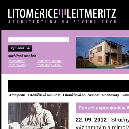
Rozšířené hledání:
Podle autora
Podle typu stavby
Podle lokality
Podle doby vzniku
Archipedie
Litoměřická minulost
Litoměřická současnost
Rozhovory
Slavn
Ponurý expresionista 
22. 09. 2012
| Stručný
významným a mimořádn